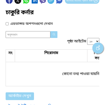
আপনার মতামত প্রদান করুন
চাকুরি কর্নার
এডভান্সড অপশনগুলো দেখান
পৃষ্ঠা আইটেম
নং
শিরোনাম
পিডিএ
সংযুক্ত
কোনো তথ্য পাওয়া যায়নি।
আর্কাইভ দেখুন